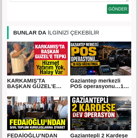
BUNLAR DA
İLGİNİZİ ÇEKEBİLİR
KARKAMIŞ'TA
Gaziantep merkezli
BAŞKAN GÜZEL'E
POS operasyonu…16
TEPKİ... Hizmet Yatırım
kişi gözaltında
Yok, Halay Var
FEDAİOĞLU’NDAN
Gaziantepli 2 Kardeşe