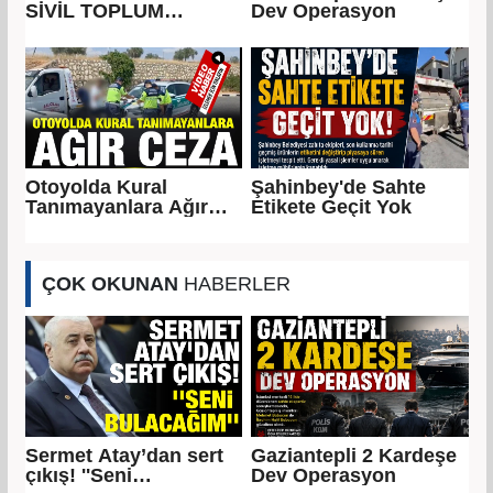
SİVİL TOPLUM
Dev Operasyon
KURULUŞLARINA
ZİYARET
Otoyolda Kural
Şahinbey'de Sahte
Tanımayanlara Ağır
Etikete Geçit Yok
Ceza
ÇOK OKUNAN
HABERLER
Sermet Atay’dan sert
Gaziantepli 2 Kardeşe
çıkış! ''Seni
Dev Operasyon