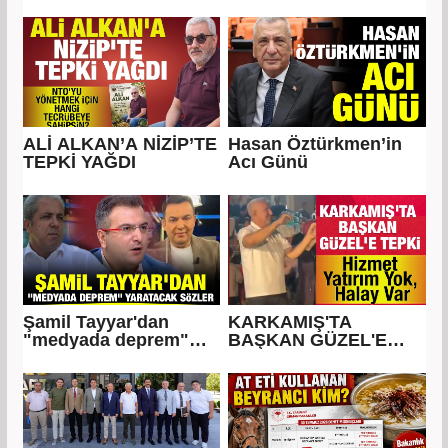
bulacağım''
ALİ ALKAN’A NİZİP’TE
Hasan Öztürkmen’in
TEPKİ YAĞDI
Acı Günü
Şamil Tayyar'dan
KARKAMIŞ'TA
"medyada deprem"
BAŞKAN GÜZEL'E
yaratacak sözler
TEPKİ... Hizmet Yatırım
Yok, Halay Var