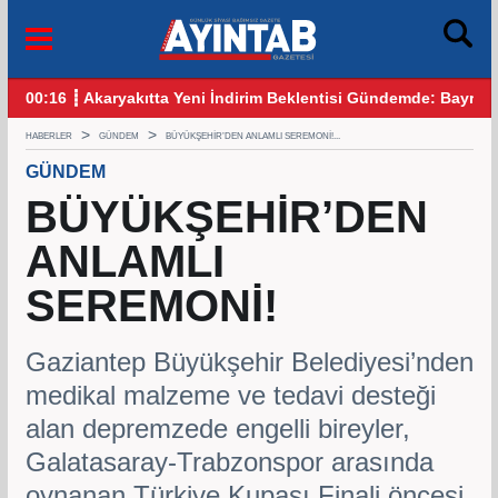
 Bayram Öncesi Gözler Benzin ve Motorinde
12:25 ┋ CHP Gaziantep Karıştı: Ankara’dan Gelen Kulis Bilgile
09:
HABERLER
GÜNDEM
BÜYÜKŞEHİR’DEN ANLAMLI SEREMONİ!...
GÜNDEM
BÜYÜKŞEHİR’DEN
ANLAMLI
SEREMONİ!
Gaziantep Büyükşehir Belediyesi’nden
medikal malzeme ve tedavi desteği
alan depremzede engelli bireyler,
Galatasaray-Trabzonspor arasında
oynanan Türkiye Kupası Finali öncesi