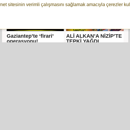
rnet sitesinin verimli çalışmasını sağlamak amacıyla çerezler kul
Gaziantep’te ‘firari’
ALİ ALKAN’A NİZİP’TE
operasyonu!
TEPKİ YAĞDI
Hasan Öztürkmen’in
DEİK/Türkiye-Irak
Acı Günü
Yuvarlak Masa
Toplantısı Ankara’da
Gerçekleştirildi