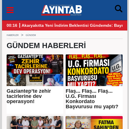
 Bayram Öncesi Gözler Benzin ve Motorinde
12:25 ┋ CHP Gaziantep Karıştı: Ankara’dan Gelen Kulis Bilgile
09:
HABERLER
GÜNDEM
GÜNDEM HABERLERI
Gaziantep’te zehir
Flaş... Flaş... Flaş...
tacirlerine dev
U.G. Firması
operasyon!
Konkordato
Başvurusu mu yaptı?