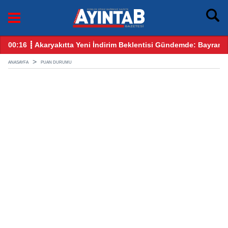
e: Bayram Öncesi Gözler Benzin ve Motorinde
12:25 ┋ CHP Gaziantep Karıştı: Ankara’dan Gelen Kulis Bil
ANASAYFA
PUAN DURUMU