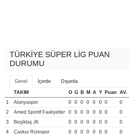
TÜRKIYE SÜPER LIG PUAN
DURUMU
Genel
İçerde
Dışarda
TAKIM
O
G
B
M
A
Y
Puan
AV.
1
Alanyaspor
0
0
0
0
0
0
0
0
2
Amed Sportif Faaliyetler
0
0
0
0
0
0
0
0
3
Beşiktaş JK
0
0
0
0
0
0
0
0
4
Çaykur Rizespor
0
0
0
0
0
0
0
0