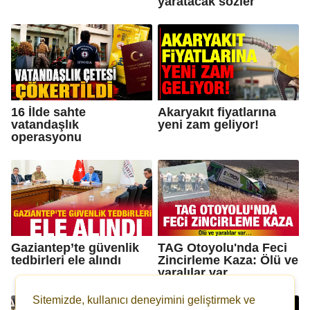
yaratacak sözler
16 İlde sahte
Akaryakıt fiyatlarına
vatandaşlık
yeni zam geliyor!
operasyonu
Gaziantep’te güvenlik
TAG Otoyolu'nda Feci
tedbirleri ele alındı
Zincirleme Kaza: Ölü ve
yaralılar var…
Sitemizde, kullanıcı deneyimini geliştirmek ve