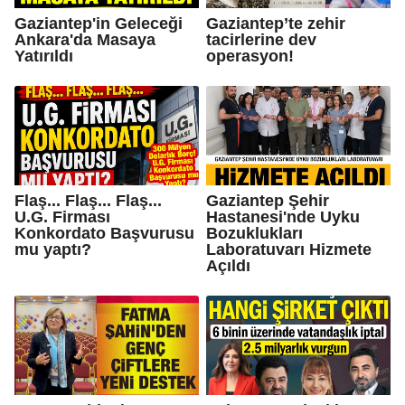
Gaziantep'in Geleceği
Gaziantep’te zehir
Ankara'da Masaya
tacirlerine dev
Yatırıldı
operasyon!
Flaş... Flaş... Flaş...
Gaziantep Şehir
U.G. Firması
Hastanesi'nde Uyku
Konkordato Başvurusu
Bozuklukları
mu yaptı?
Laboratuvarı Hizmete
Açıldı