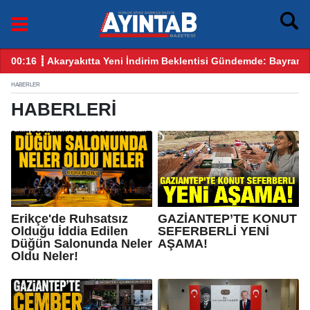
eni İndirim Beklentisi Gündemde: Bayram Öncesi Gözler Benzin ve
12:25 ┋ CHP Gaziantep Karı
HABERLER
HABERLERI
Erikçe'de Ruhsatsız
GAZİANTEP’TE KONUT
Olduğu İddia Edilen
SEFERBERLİ YENİ
Düğün Salonunda Neler
AŞAMA!
Oldu Neler!