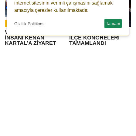
internet sitesinin verimli çalışmasını sağlamak
amacıyla çerezler kullanılmaktadır.
Tamam
Gizlilik Politikası
VALİ ÇEBER'DEN İŞ
MHP GAZİANTEP'TE
İNSANI KENAN
İLÇE KONGRELERİ
KARTAL'A ZİYARET
TAMAMLANDI
Ahmet Hakan'dan
Gaziantep’te aranan iki
Fatma Şahin'e Övgü
şahıs JASAt’tan
kaçamadı