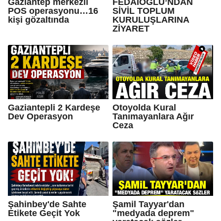
Gaziantep merkezli
FEDAİOĞLU’NDAN
POS operasyonu…16
SİVİL TOPLUM
kişi gözaltında
KURULUŞLARINA
ZİYARET
Gaziantepli 2 Kardeşe
Otoyolda Kural
Dev Operasyon
Tanımayanlara Ağır
Ceza
Şahinbey'de Sahte
Şamil Tayyar'dan
Etikete Geçit Yok
"medyada deprem"