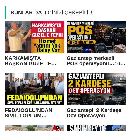
BUNLAR DA
İLGİNİZİ ÇEKEBİLİR
KARKAMIŞ'TA
Gaziantep merkezli
BAŞKAN GÜZEL'E
POS operasyonu…16
TEPKİ... Hizmet Yatırım
kişi gözaltında
Yok, Halay Var
FEDAİOĞLU’NDAN
Gaziantepli 2 Kardeşe
SİVİL TOPLUM
Dev Operasyon
KURULUŞLARINA
ZİYARET