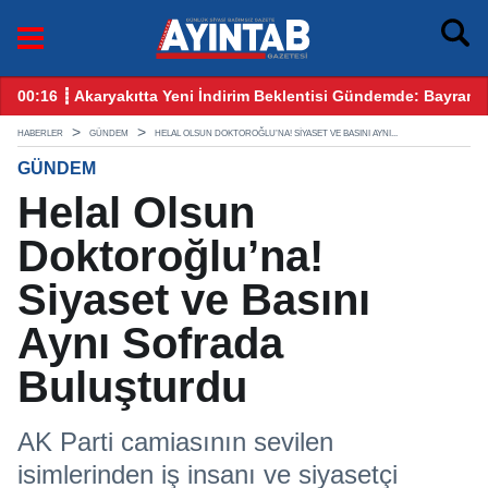
 Bayram Öncesi Gözler Benzin ve Motorinde
12:25 ┋ CHP Gaziantep Karıştı: Ankara’dan Gelen Kulis Bilgi
HABERLER
GÜNDEM
HELAL OLSUN DOKTOROĞLU’NA! SIYASET VE BASINI AYNI...
GÜNDEM
Helal Olsun
Doktoroğlu’na!
Siyaset ve Basını
Aynı Sofrada
Buluşturdu
AK Parti camiasının sevilen
isimlerinden iş insanı ve siyasetçi