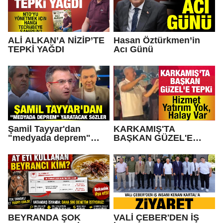
ALİ ALKAN’A NİZİP’TE
Hasan Öztürkmen’in
TEPKİ YAĞDI
Acı Günü
Şamil Tayyar'dan
KARKAMIŞ'TA
"medyada deprem"
BAŞKAN GÜZEL'E
yaratacak sözler
TEPKİ... Hizmet Yatırım
Yok, Halay Var
BEYRANDA ŞOK
VALİ ÇEBER'DEN İŞ