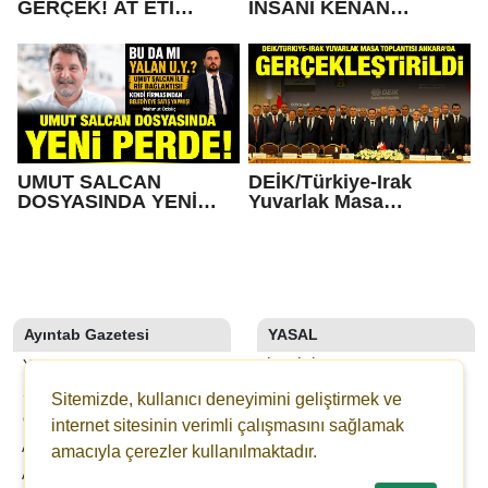
GERÇEK! AT ETİ
İNSANI KENAN
KULLANAN BEYRANCI
KARTAL'A ZİYARET
KİM?
UMUT SALCAN
DEİK/Türkiye-Irak
DOSYASINDA YENİ
Yuvarlak Masa
PERDE!
Toplantısı Ankara’da
Gerçekleştirildi
Ayıntab Gazetesi
YASAL
YAZARLAR
İLETIŞIM
SON DAKİKA
KÜNYE
Sitemizde, kullanıcı deneyimini geliştirmek ve
GALERİLER
YAYIN İLKELERI
internet sitesinin verimli çalışmasını sağlamak
AYINTAB TV
KURALLAR
amacıyla çerezler kullanılmaktadır.
ANKETLER
GIZLILIK