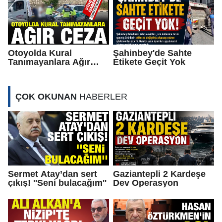
Otoyolda Kural
Şahinbey'de Sahte
Tanımayanlara Ağır
Etikete Geçit Yok
Ceza
ÇOK OKUNAN
HABERLER
Sermet Atay’dan sert
Gaziantepli 2 Kardeşe
çıkış! ''Seni bulacağım''
Dev Operasyon