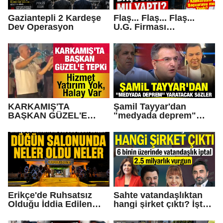
Gaziantepli 2 Kardeşe
Flaş... Flaş... Flaş...
Dev Operasyon
U.G. Firması
Konkordato Başvurusu
mu yaptı?
KARKAMIŞ'TA
Şamil Tayyar'dan
BAŞKAN GÜZEL'E
"medyada deprem"
TEPKİ... Hizmet Yatırım
yaratacak sözler
Yok, Halay Var
Erikçe'de Ruhsatsız
Sahte vatandaşlıktan
Olduğu İddia Edilen
hangi şirket çıktı? İşte
Düğün Salonunda Neler
Operasyonda Adı
Oldu Neler!
Geçen Gaziantepli İş