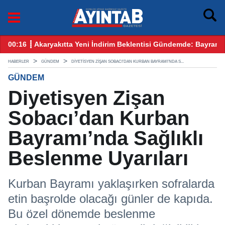
yram Öncesi Gözler Benzin ve Motorinde
12:25 ┋ CHP Gaziantep Karıştı: Ankara’dan Gelen Kulis Bilgiler
09
HABERLER
GÜNDEM
DIYETISYEN ZIŞAN SOBACI’DAN KURBAN BAYRAMI’NDA S...
GÜNDEM
Diyetisyen Zişan
Sobacı’dan Kurban
Bayramı’nda Sağlıklı
Beslenme Uyarıları
Kurban Bayramı yaklaşırken sofralarda
etin başrolde olacağı günler de kapıda.
Bu özel dönemde beslenme