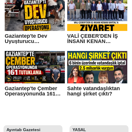
İnsanları
Gaziantep'te Dev
VALİ ÇEBER'DEN İŞ
Uyuşturucu
İNSANI KENAN
Operasyonu
KARTAL'A ZİYARET
Gaziantep'te Çember
Sahte vatandaşlıktan
Operasyonunda 161
hangi şirket çıktı?
Tutuklama
Ayıntab Gazetesi
YASAL