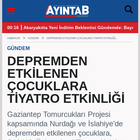
 Bayram Öncesi Gözler Benzin ve Motorinde
12:25 ┋ CHP Gaziantep Karıştı: Ankara’dan Gelen Kulis Bilgile
09:
HABERLER
GÜNDEM
DEPREMDEN ETKİLENEN ÇOCUKLARA TİYATRO ETKİNLİĞİ...
GÜNDEM
DEPREMDEN
ETKİLENEN
ÇOCUKLARA
TİYATRO ETKİNLİĞİ
Gaziantep Tomurcukları Projesi
kapsamında Nurdağı ve İslahiye’de
depremden etkilenen çocuklara,