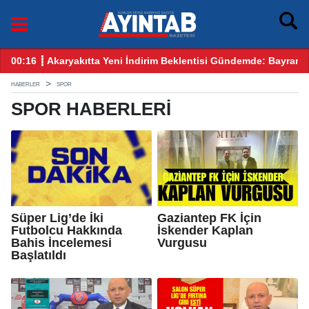
ntisi Gündemde: Bayram Öncesi Gözler Benzin ve Motorinde
12:25 ┋ CHP Gaziantep Karıştı: Ankara’dan Ge
HABERLER
SPOR
SPOR HABERLERI
Süper Lig’de İki
Gaziantep FK İçin
Futbolcu Hakkında
İskender Kaplan
Bahis İncelemesi
Vurgusu
Başlatıldı