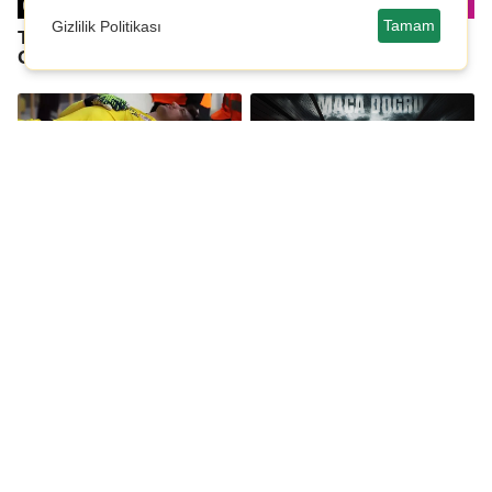
Tamam
Gizlilik Politikası
Thomas Reis'ten
Gaziantep FK'da
Gaziantep FK sözleri!
Samsun mesaisi
Gaziantep FK-Bodrum
MAÇA DOĞRU |
FK maçında korkutan
Gaziantep - Sipay
anlar
Bodrum
Seri devam edecek mi?
Gaziantep Polisgücü
Gaziantep FK, Süper
kadrosunu güçlendirdi
Lig'de Bodrum FK'yi