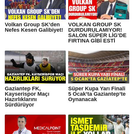
Volkan Group SK’den
VOLKAN GROUP SK
Nefes Kesen Galibiyet!
DURDURULAMIYOR!
SALON SÜPER LİG’DE
FIRTINA GİBİ ESTİ
Gaziantep FK,
Süper Kupa Yarı Finali
Kayserispor Maçı
5 Ocak’ta Gaziantep’te
Hazırlıklarını
Oynanacak
Sürdürüyor