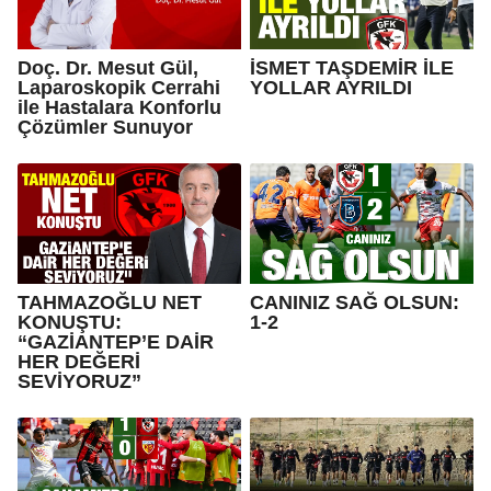
Doç. Dr. Mesut Gül,
İSMET TAŞDEMİR İLE
Laparoskopik Cerrahi
YOLLAR AYRILDI
ile Hastalara Konforlu
Çözümler Sunuyor
TAHMAZOĞLU NET
CANINIZ SAĞ OLSUN:
KONUŞTU:
1-2
“GAZİANTEP’E DAİR
HER DEĞERİ
SEVİYORUZ”