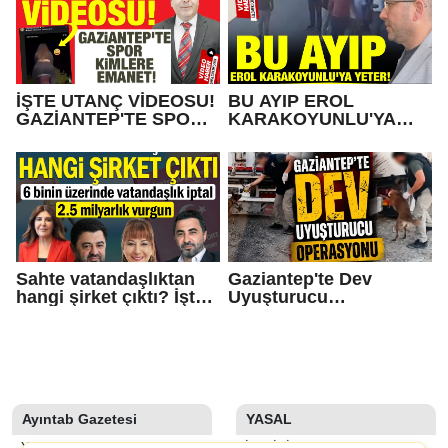
İŞTE UTANÇ VİDEOSU!
BU AYIP EROL
GAZİANTEP'TE SPOR
KARAKOYUNLU'YA
KİMLERE EMANET!
SANA YETER!
Sahte vatandaşlıktan
Gaziantep'te Dev
hangi şirket çıktı? İşte
Uyuşturucu
Operasyonda Adı
Operasyonu
Geçen Gaziantepli İş
İnsanları
Ayıntab Gazetesi
YASAL
YAZARLAR
İLETIŞIM