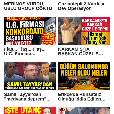
MERİNOS VURDU,
Gaziantepli 2 Kardeşe
USLU GROUP ÇÖKTÜ
Dev Operasyon
Flaş... Flaş... Flaş...
KARKAMIŞ'TA
U.G. Firması
BAŞKAN GÜZEL'E
Konkordato Başvurusu
TEPKİ... Hizmet Yatırım
mu yaptı?
Yok, Halay Var
Şamil Tayyar'dan
Erikçe'de Ruhsatsız
"medyada deprem"
Olduğu İddia Edilen
yaratacak sözler
Düğün Salonunda Neler
Oldu Neler!