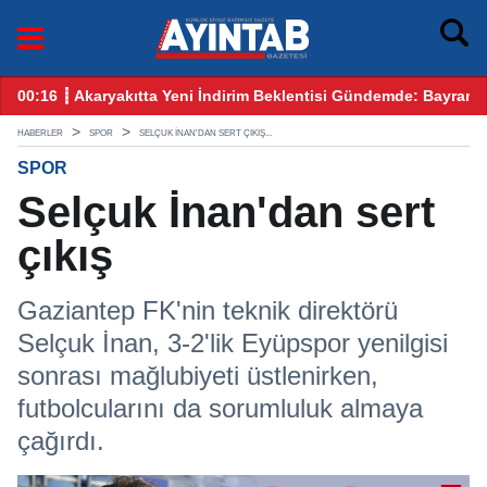
yram Öncesi Gözler Benzin ve Motorinde
12:25 ┋ CHP Gaziantep Karıştı: Ankara’dan Gelen Kulis Bilgiler
09
HABERLER
SPOR
SELÇUK İNAN'DAN SERT ÇIKIŞ...
SPOR
Selçuk İnan'dan sert
çıkış
Gaziantep FK'nin teknik direktörü
Selçuk İnan, 3-2'lik Eyüpspor yenilgisi
sonrası mağlubiyeti üstlenirken,
futbolcularını da sorumluluk almaya
çağırdı.