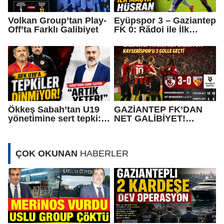
Volkan Group’tan Play-
Eyüpspor 3 – Gaziantep
Off’ta Farklı Galibiyet
FK 0: Rădoi ile İlk
Maçta Hayal Kırıklığı
Ökkeş Sabah’tan U19
GAZİANTEP FK’DAN
yönetimine sert tepki:
NET GALİBİYET!
“Olmuyorsa bırakın!”
KAYSERİSPOR’U 3
GOLLE GEÇTİ
ÇOK OKUNAN
HABERLER