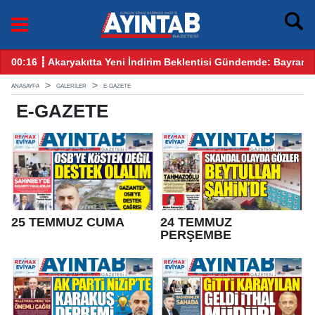
00:16 ┋ Akaryakıtta Yeni İndirim Beklentisi Gündemde: Bayram
12
ANASAYFA
GALERİLER
E-GAZETE
E-GAZETE
25 TEMMUZ CUMA
24 TEMMUZ
PERŞEMBE