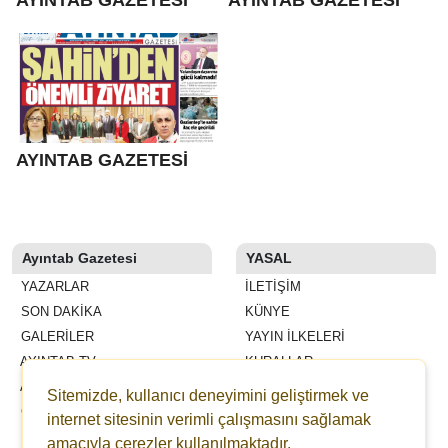
AYINTAB GAZETESİ
Ayıntab Gazetesi
YASAL
YAZARLAR
İLETIŞIM
SON DAKİKA
KÜNYE
GALERİLER
YAYIN İLKELERI
AYINTAB TV
KURALLAR
ANKETLER
GIZLILIK
Sitemizde, kullanıcı deneyimini geliştirmek ve
GAZETELER
KULLANICI SÖZLEŞMESI
internet sitesinin verimli çalışmasını sağlamak
VERI POLITIKASI
amacıyla çerezler kullanılmaktadır.