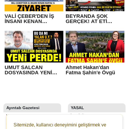
VALİ ÇEBER'DEN İŞ
BEYRANDA ŞOK
İNSANI KENAN
GERÇEK! AT ETİ
KARTAL'A ZİYARET
KULLANAN BEYRANCI
KİM?
UMUT SALCAN
Ahmet Hakan'dan
DOSYASINDA YENİ
Fatma Şahin'e Övgü
PERDE!
Ayıntab Gazetesi
YASAL
YAZARLAR
İLETIŞIM
SON DAKİKA
KÜNYE
Sitemizde, kullanıcı deneyimini geliştirmek ve