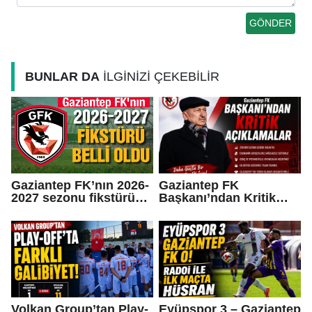
BUNLAR DA
İLGİNİZİ ÇEKEBİLİR
Gaziantep FK’nın 2026-
Gaziantep FK
2027 sezonu fikstürü
Başkanı’ndan Kritik
belli oldu
Açıklamalar
Volkan Group’tan Play-
Eyüpspor 3 – Gaziantep