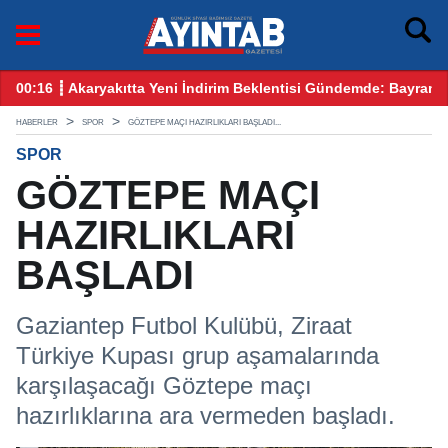
emde: Bayram Öncesi Gözler Benzin ve Motorinde
12:25 ┋ CHP Gaziantep Karıştı: Ankara’dan Gelen Kulis 
HABERLER
SPOR
GÖZTEPE MAÇI HAZIRLIKLARI BAŞLADI...
SPOR
GÖZTEPE MAÇI
HAZIRLIKLARI
BAŞLADI
Gaziantep Futbol Kulübü, Ziraat
Türkiye Kupası grup aşamalarında
karşılaşacağı Göztepe maçı
hazırlıklarına ara vermeden başladı.