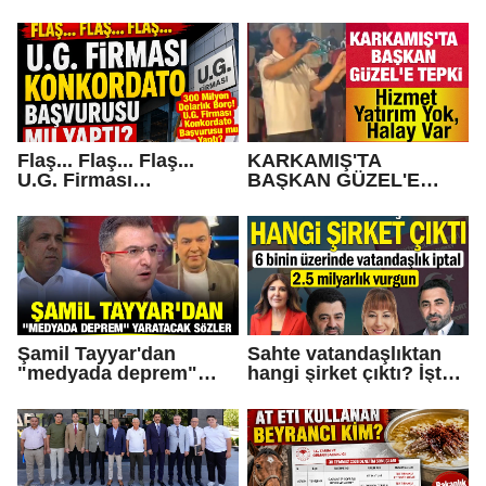
Flaş... Flaş... Flaş...
KARKAMIŞ'TA
U.G. Firması
BAŞKAN GÜZEL'E
Konkordato Başvurusu
TEPKİ... Hizmet Yatırım
mu yaptı?
Yok, Halay Var
Şamil Tayyar'dan
Sahte vatandaşlıktan
"medyada deprem"
hangi şirket çıktı? İşte
yaratacak sözler
Operasyonda Adı
Geçen Gaziantepli İş
İnsanları