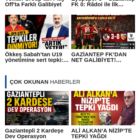
Off’ta Farklı Galibiyet
FK 0: Rădoi ile İlk
Maçta Hayal Kırıklığı
Ökkeş Sabah’tan U19
GAZİANTEP FK’DAN
yönetimine sert tepki:
NET GALİBİYET!
“Olmuyorsa bırakın!”
KAYSERİSPOR’U 3
GOLLE GEÇTİ
ÇOK OKUNAN
HABERLER
Gaziantepli 2 Kardeşe
ALİ ALKAN’A NİZİP’TE
Dev Operasyon
TEPKİ YAĞDI