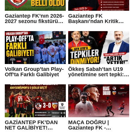
Gaziantep FK’nın 2026-
Gaziantep FK
2027 sezonu fikstürü
Başkanı’ndan Kritik
belli oldu
Açıklamalar
Volkan Group’tan Play-
Ökkeş Sabah’tan U19
Off’ta Farklı Galibiyet
yönetimine sert tepki:
“Olmuyorsa bırakın!”
GAZİANTEP FK’DAN
MAÇA DOĞRU |
NET GALİBİYET!
Gaziantep FK -
KAYSERİSPOR’U 3
Kayserispor