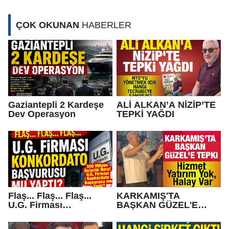
GOLLE GEÇTİ
ÇOK OKUNAN
HABERLER
Gaziantepli 2 Kardeşe
ALİ ALKAN’A NİZİP’TE
Dev Operasyon
TEPKİ YAĞDI
Flaş... Flaş... Flaş...
KARKAMIŞ'TA
U.G. Firması
BAŞKAN GÜZEL'E
Konkordato Başvurusu
TEPKİ... Hizmet Yatırım
mu yaptı?
Yok, Halay Var