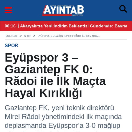
yram Öncesi Gözler Benzin ve Motorinde
12:25 ┋ CHP Gaziantep Karıştı: Ankara’dan Gelen Kulis Bilgiler
09
HABERLER
SPOR
EYÜPSPOR 3 – GAZIANTEP FK 0: RĂDOI ILE İLK MAÇTA ...
SPOR
Eyüpspor 3 –
Gaziantep FK 0:
Rădoi ile İlk Maçta
Hayal Kırıklığı
Gaziantep FK, yeni teknik direktörü
Mirel Rădoi yönetimindeki ilk maçında
deplasmanda Eyüpspor’a 3-0 mağlup