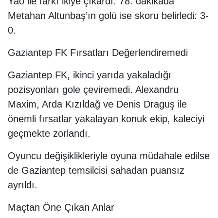
Yao ile farkı ikiye çıkardı. 78. dakikada
Metahan Altunbaş’ın golü ise skoru belirledi: 3-
0.
Gaziantep FK Fırsatları Değerlendiremedi
Gaziantep FK, ikinci yarıda yakaladığı
pozisyonları gole çeviremedi. Alexandru
Maxim, Arda Kızıldağ ve Denis Draguş ile
önemli fırsatlar yakalayan konuk ekip, kaleciyi
geçmekte zorlandı.
Oyuncu değişiklikleriyle oyuna müdahale edilse
de Gaziantep temsilcisi sahadan puansız
ayrıldı.
Maçtan Öne Çıkan Anlar