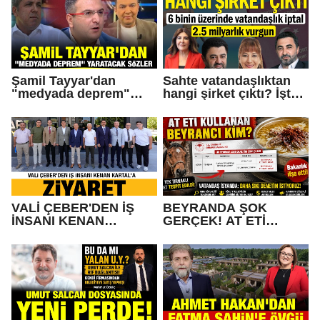
Şamil Tayyar'dan
Sahte vatandaşlıktan
"medyada deprem"
hangi şirket çıktı? İşte
yaratacak sözler
Operasyonda Adı
Geçen Gaziantepli İş
İnsanları
VALİ ÇEBER'DEN İŞ
BEYRANDA ŞOK
İNSANI KENAN
GERÇEK! AT ETİ
KARTAL'A ZİYARET
KULLANAN BEYRANCI
KİM?