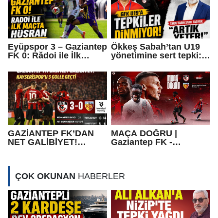
Eyüpspor 3 – Gaziantep
Ökkeş Sabah’tan U19
FK 0: Rădoi ile İlk
yönetimine sert tepki:
Maçta Hayal Kırıklığı
“Olmuyorsa bırakın!”
GAZİANTEP FK’DAN
MAÇA DOĞRU |
NET GALİBİYET!
Gaziantep FK -
KAYSERİSPOR’U 3
Kayserispor
GOLLE GEÇTİ
ÇOK OKUNAN
HABERLER