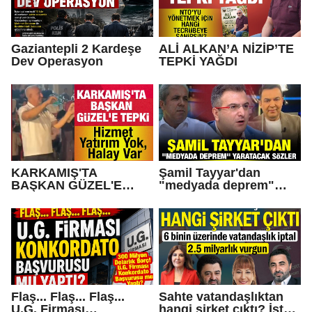
Gaziantepli 2 Kardeşe
ALİ ALKAN’A NİZİP’TE
Dev Operasyon
TEPKİ YAĞDI
KARKAMIŞ'TA
Şamil Tayyar'dan
BAŞKAN GÜZEL'E
"medyada deprem"
TEPKİ... Hizmet Yatırım
yaratacak sözler
Yok, Halay Var
Flaş... Flaş... Flaş...
Sahte vatandaşlıktan
U.G. Firması
hangi şirket çıktı? İşte