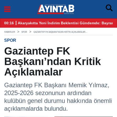
yram Öncesi Gözler Benzin ve Motorinde
12:25 ┋ CHP Gaziantep Karıştı: Ankara’dan Gelen Kulis Bilgiler
09
HABERLER
SPOR
GAZIANTEP FK BAŞKANI’NDAN KRITIK AÇIKLAMALAR...
SPOR
Gaziantep FK
Başkanı’ndan Kritik
Açıklamalar
Gaziantep FK Başkanı Memik Yılmaz,
2025-2026 sezonunun ardından
kulübün genel durumu hakkında önemli
açıklamalarda bulundu.