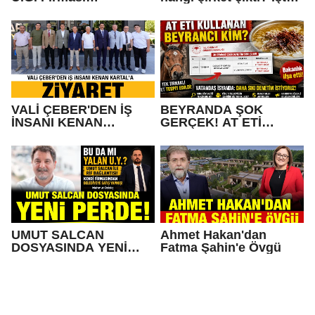
Konkordato Başvurusu
Operasyonda Adı
mu yaptı?
Geçen Gaziantepli İş
İnsanları
VALİ ÇEBER'DEN İŞ
BEYRANDA ŞOK
İNSANI KENAN
GERÇEK! AT ETİ
KARTAL'A ZİYARET
KULLANAN BEYRANCI
KİM?
UMUT SALCAN
Ahmet Hakan'dan
DOSYASINDA YENİ
Fatma Şahin'e Övgü
PERDE!