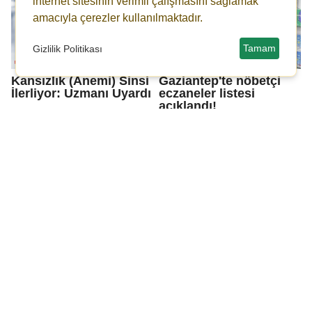
internet sitesinin verimli çalışmasını sağlamak
amacıyla çerezler kullanılmaktadır.
Tamam
Gizlilik Politikası
Kansızlık (Anemi) Sinsi
Gaziantep'te nöbetçi
İlerliyor: Uzmanı Uyardı
eczaneler listesi
açıklandı!
Gaziantep'te 10.02.2026
Gaziantep'te 07.02.2026
Nöbetçi Eczaneler
Nöbetçi Eczaneler