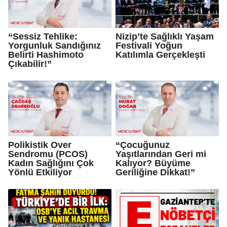
“Sessiz Tehlike:
Nizip’te Sağlıklı Yaşam
Yorgunluk Sandığınız
Festivali Yoğun
Belirti Hashimoto
Katılımla Gerçekleşti
Çıkabilir!”
Polikistik Over
“Çocuğunuz
Sendromu (PCOS)
Yaşıtlarından Geri mi
Kadın Sağlığını Çok
Kalıyor? Büyüme
Yönlü Etkiliyor
Geriliğine Dikkat!”