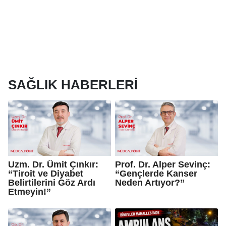
SAĞLIK HABERLERI
Uzm. Dr. Ümit Çınkır:
Prof. Dr. Alper Sevinç:
“Tiroit ve Diyabet
“Gençlerde Kanser
Belirtilerini Göz Ardı
Neden Artıyor?”
Etmeyin!”