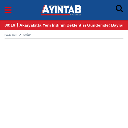
00:16 ┋ Akaryakıtta Yeni İndirim Beklentisi Gündemde: Bayram
12
HABERLER
SAĞLIK