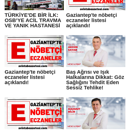
TÜRKİYE’DE BİR İLK:
Gaziantep'te nöbetçi
OSB’YE ACİL TRAVMA
eczaneler listesi
VE YANIK HASTANESİ
açıklandı!
Gaziantep'te nöbetçi
Baş Ağrısı ve Işık
eczaneler listesi
Halkalarına Dikkat: Göz
açıklandı!
Sağlığını Tehdit Eden
Sessiz Tehlike!