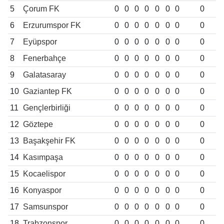
5
Çorum FK
0
0
0
0
0
0
0
0
6
Erzurumspor FK
0
0
0
0
0
0
0
0
7
Eyüpspor
0
0
0
0
0
0
0
0
8
Fenerbahçe
0
0
0
0
0
0
0
0
9
Galatasaray
0
0
0
0
0
0
0
0
10
Gaziantep FK
0
0
0
0
0
0
0
0
11
Gençlerbirliği
0
0
0
0
0
0
0
0
12
Göztepe
0
0
0
0
0
0
0
0
13
Başakşehir FK
0
0
0
0
0
0
0
0
14
Kasımpaşa
0
0
0
0
0
0
0
0
15
Kocaelispor
0
0
0
0
0
0
0
0
16
Konyaspor
0
0
0
0
0
0
0
0
17
Samsunspor
0
0
0
0
0
0
0
0
18
Trabzonspor
0
0
0
0
0
0
0
0