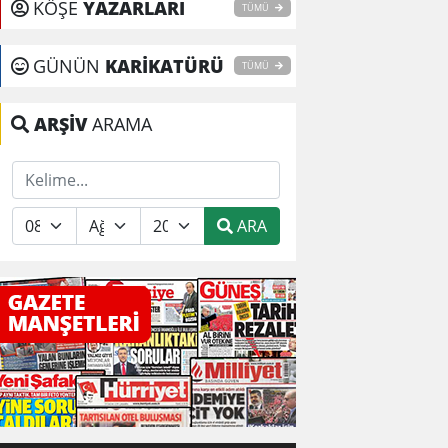
KÖŞE
YAZARLARI
TÜMÜ
GÜNÜN
KARİKATÜRÜ
TÜMÜ
ARŞİV
ARAMA
ARA