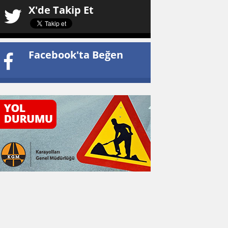
X'de Takip Et
Facebook'ta Beğen