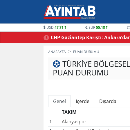
USD
47,71
EUR
55,18
ündemde: Bayram
CHP Gaziantep Karıştı: Ankara’dan 
Gündem Yarattı! Vakkas Acar Gid
ANASAYFA
PUAN DURUMU
TÜRKIYE BÖLGESEL
PUAN DURUMU
Genel
İçerde
Dışarda
TAKIM
1
Alanyaspor