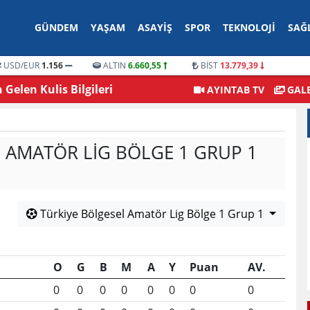
GÜNDEM
YAŞAM
ASAYIŞ
SPOR
TEKNOLOJI
SAĞ
USD/EUR
1.156
ALTIN
6.660,55
BİST
13.779,39
Gelen Kulis Bilgileri
Gaziantep’te Dikkat Çeken 
AYINTAB TV
GALE
iyor mu?
Edildi
 AMATÖR LIG BÖLGE 1 GRUP 1
Türkiye Bölgesel Amatör Lig Bölge 1 Grup 1
O
G
B
M
A
Y
Puan
AV.
0
0
0
0
0
0
0
0