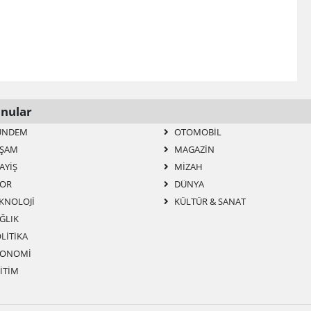
nular
ÜNDEM
OTOMOBIL
ŞAM
MAGAZIN
AYIŞ
MIZAH
OR
DÜNYA
KNOLOJI
KÜLTÜR & SANAT
ĞLIK
LITIKA
ONOMI
ITIM