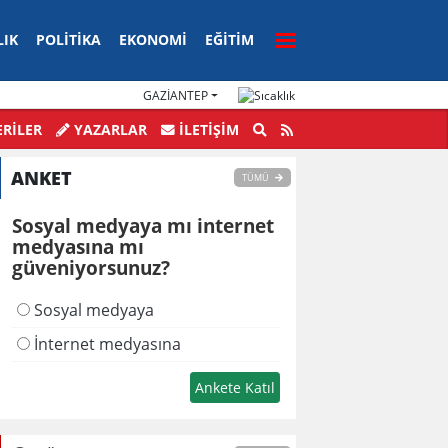
LIK
POLITIKA
EKONOMI
EĞITIM
GAZIANTEP
Olay: Yüklü Para Zabıtaya Teslim
CHP’de Kılıçdaroğlu D
RİLER
YAZARLAR
İLETIŞIM
Hamlesi
ANKET
TÜMÜ
Sosyal medyaya mı internet
medyasına mı
güveniyorsunuz?
Sosyal medyaya
İnternet medyasına