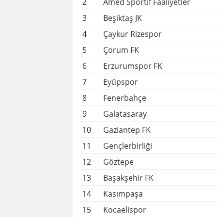
2
Amed Sportif Faaliyetler
3
Beşiktaş JK
4
Çaykur Rizespor
5
Çorum FK
6
Erzurumspor FK
7
Eyüpspor
8
Fenerbahçe
9
Galatasaray
10
Gaziantep FK
11
Gençlerbirliği
12
Göztepe
13
Başakşehir FK
14
Kasımpaşa
15
Kocaelispor