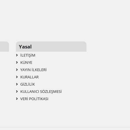
Yasal
İLETIŞIM
KÜNYE
YAYIN İLKELERI
KURALLAR
GIZLILIK
KULLANICI SÖZLEŞMESI
VERI POLITIKASI