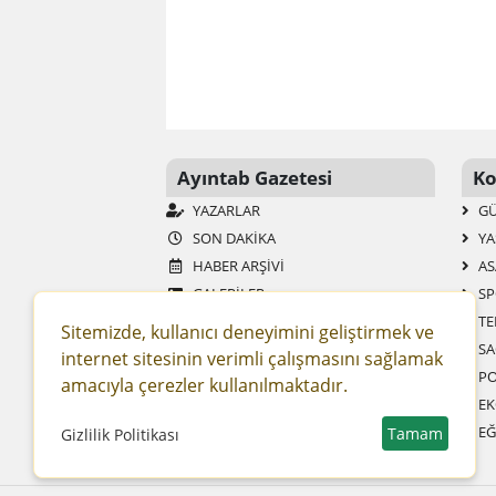
Ayıntab Gazetesi
Ko
YAZARLAR
G
SON DAKIKA
YA
HABER ARŞIVI
AS
GALERİLER
SP
AYINTAB TV
TE
Sitemizde, kullanıcı deneyimini geliştirmek ve
ANKETLER
SA
internet sitesinin verimli çalışmasını sağlamak
MOBIL SITE
PO
amacıyla çerezler kullanılmaktadır.
RSS
EK
GAZETELER
EĞ
Tamam
Gizlilik Politikası
SITENE EKLE