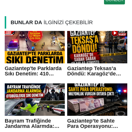
BUNLAR DA
İLGİNİZİ ÇEKEBİLİR
Gaziantep'te Parklarda
Gaziantep Teksas’a
Sıkı Denetim: 410
Döndü: Karagöz’de
Sürücüye 3,2 Milyon
Sabah Sabah Silahlar
Lira Ceza
Konuştu
Bayram Trafiğinde
Gaziantep’te Sahte
Jandarma Alarmda:
Para Operasyonu:
Otobüslerde Sıkı
Milyonluk Vurgun