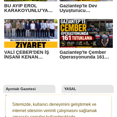
BU AYIP EROL
Gaziantep'te Dev
KARAKOYUNLU'YA
Uyuşturucu
SANA YETER!
Operasyonu
VALİ ÇEBER'DEN İŞ
Gaziantep'te Çember
İNSANI KENAN
Operasyonunda 161
KARTAL'A ZİYARET
Tutuklama
Ayıntab Gazetesi
YASAL
YAZARLAR
İLETIŞIM
SON DAKİKA
KÜNYE
Sitemizde, kullanıcı deneyimini geliştirmek ve
GALERİLER
YAYIN İLKELERI
internet sitesinin verimli çalışmasını sağlamak
AYINTAB TV
KURALLAR
amacıyla çerezler kullanılmaktadır.