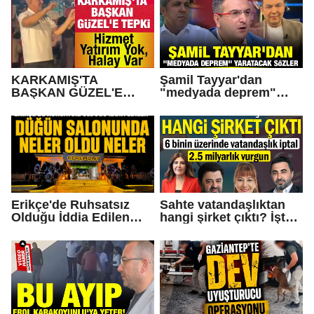
KARKAMIŞ'TA
Şamil Tayyar'dan
BAŞKAN GÜZEL'E
"medyada deprem"
TEPKİ... Hizmet Yatırım
yaratacak sözler
Yok, Halay Var
Erikçe'de Ruhsatsız
Sahte vatandaşlıktan
Olduğu İddia Edilen
hangi şirket çıktı? İşte
Düğün Salonunda Neler
Operasyonda Adı
Oldu Neler!
Geçen Gaziantepli İş
İnsanları