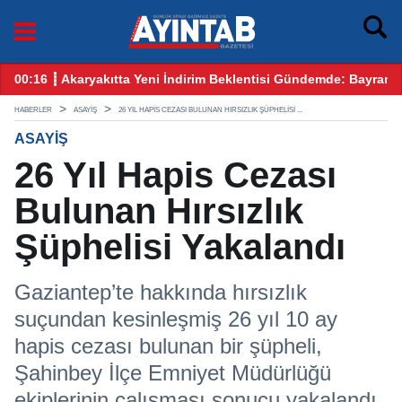
e: Bayram Öncesi Gözler Benzin ve Motorinde
12:25 ┋ CHP Gaziantep Karıştı: Ankara’dan Gelen Kulis Bil
HABERLER
ASAYIŞ
26 YIL HAPIS CEZASI BULUNAN HIRSIZLIK ŞÜPHELISI ...
ASAYIŞ
26 Yıl Hapis Cezası
Bulunan Hırsızlık
Şüphelisi Yakalandı
Gaziantep’te hakkında hırsızlık
suçundan kesinleşmiş 26 yıl 10 ay
hapis cezası bulunan bir şüpheli,
Şahinbey İlçe Emniyet Müdürlüğü
ekiplerinin çalışması sonucu yakalandı.