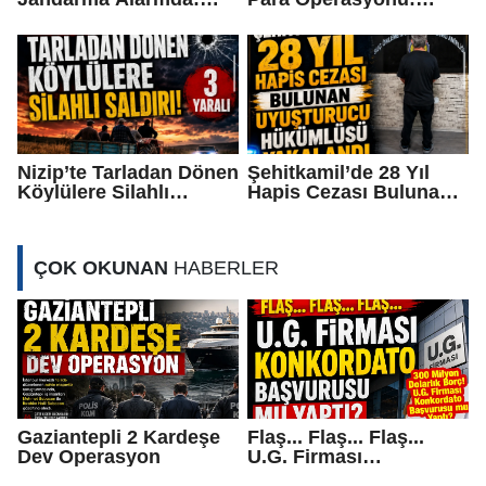
Otobüslerde Sıkı
Milyonluk Vurgun
Denetim
Ortaya Çıktı
Nizip’te Tarladan Dönen
Şehitkamil’de 28 Yıl
Köylülere Silahlı
Hapis Cezası Bulunan
Saldırı: 3 Yaralı
Uyuşturucu Hükümlüsü
Yakalandı
ÇOK OKUNAN
HABERLER
Gaziantepli 2 Kardeşe
Flaş... Flaş... Flaş...
Dev Operasyon
U.G. Firması
Konkordato Başvurusu