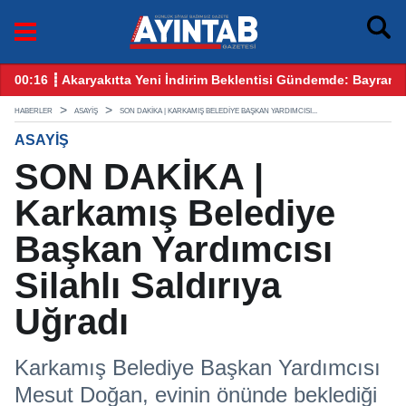
ayram Öncesi Gözler Benzin ve Motorinde
12:25 ┋ CHP Gaziantep Karıştı: Ankara’dan Gelen Kulis Bilgile
0
HABERLER
ASAYIŞ
SON DAKİKA | KARKAMIŞ BELEDIYE BAŞKAN YARDIMCISI...
ASAYIŞ
SON DAKİKA |
Karkamış Belediye
Başkan Yardımcısı
Silahlı Saldırıya
Uğradı
Karkamış Belediye Başkan Yardımcısı
Mesut Doğan, evinin önünde beklediği