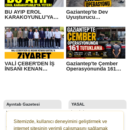
BU AYIP EROL
Gaziantep'te Dev
KARAKOYUNLU'YA
Uyuşturucu
SANA YETER!
Operasyonu
VALİ ÇEBER'DEN İŞ
Gaziantep'te Çember
İNSANI KENAN
Operasyonunda 161
KARTAL'A ZİYARET
Tutuklama
Ayıntab Gazetesi
YASAL
YAZARLAR
İLETIŞIM
SON DAKİKA
KÜNYE
Sitemizde, kullanıcı deneyimini geliştirmek ve
GALERİLER
YAYIN İLKELERI
internet sitesinin verimli çalışmasını sağlamak