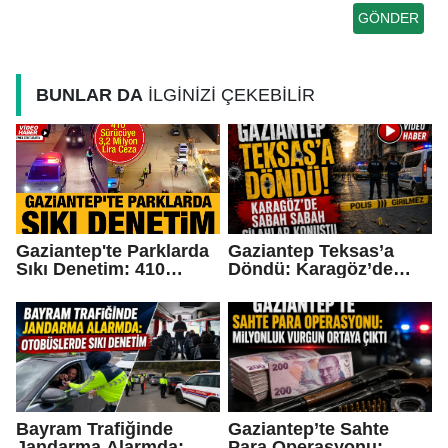
BUNLAR DA
İLGİNİZİ ÇEKEBİLİR
Gaziantep'te Parklarda
Gaziantep Teksas’a
Sıkı Denetim: 410
Döndü: Karagöz’de
Sürücüye 3,2 Milyon
Sabah Sabah Silahlar
Lira Ceza
Konuştu
Bayram Trafiğinde
Gaziantep’te Sahte
Jandarma Alarmda:
Para Operasyonu: