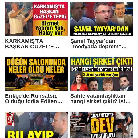
mu yaptı?
KARKAMIŞ'TA
Şamil Tayyar'dan
BAŞKAN GÜZEL'E
"medyada deprem"
TEPKİ... Hizmet Yatırım
yaratacak sözler
Yok, Halay Var
Erikçe'de Ruhsatsız
Sahte vatandaşlıktan
Olduğu İddia Edilen
hangi şirket çıktı? İşte
Düğün Salonunda Neler
Operasyonda Adı
Oldu Neler!
Geçen Gaziantepli İş
İnsanları