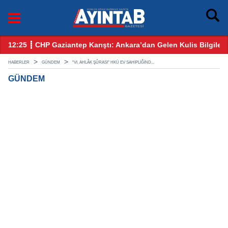
yram Öncesi Gözler Benzin ve Motorinde
12:25 ┋ CHP Gaziantep Karıştı: Ankara’dan Gelen Kulis Bilgiler
09
HABERLER
GÜNDEM
"VI. AHLÂK ŞÛRASI" HKÜ EV SAHIPLIĞIND...
GÜNDEM