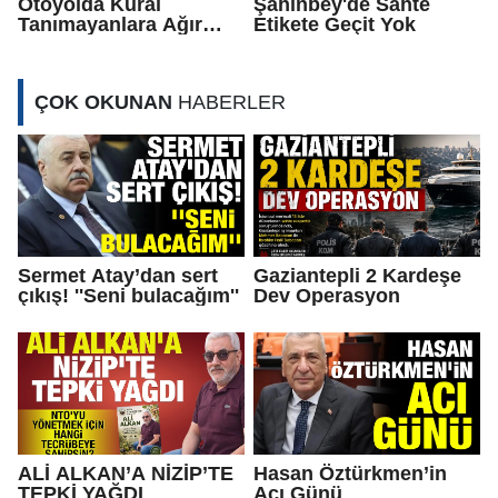
Otoyolda Kural
Şahinbey'de Sahte
Tanımayanlara Ağır
Etikete Geçit Yok
Ceza
ÇOK OKUNAN
HABERLER
Sermet Atay’dan sert
Gaziantepli 2 Kardeşe
çıkış! ''Seni bulacağım''
Dev Operasyon
ALİ ALKAN’A NİZİP’TE
Hasan Öztürkmen’in
TEPKİ YAĞDI
Acı Günü