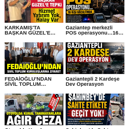
KARKAMIŞ'TA
Gaziantep merkezli
BAŞKAN GÜZEL'E
POS operasyonu…16
TEPKİ... Hizmet Yatırım
kişi gözaltında
Yok, Halay Var
FEDAİOĞLU’NDAN
Gaziantepli 2 Kardeşe
SİVİL TOPLUM
Dev Operasyon
KURULUŞLARINA
ZİYARET