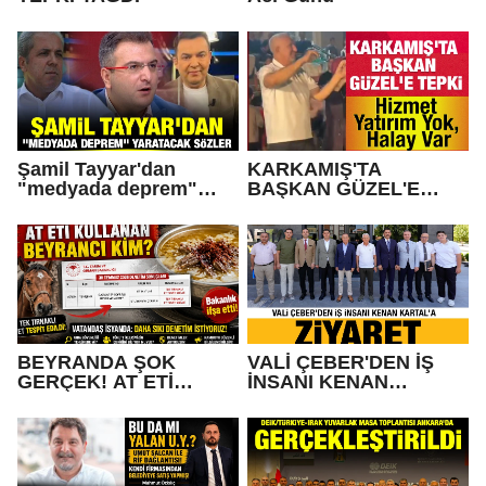
Şamil Tayyar'dan
KARKAMIŞ'TA
"medyada deprem"
BAŞKAN GÜZEL'E
yaratacak sözler
TEPKİ... Hizmet Yatırım
Yok, Halay Var
BEYRANDA ŞOK
VALİ ÇEBER'DEN İŞ
GERÇEK! AT ETİ
İNSANI KENAN
KULLANAN BEYRANCI
KARTAL'A ZİYARET
KİM?