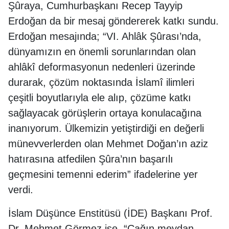
Şûraya, Cumhurbaşkanı Recep Tayyip
Erdoğan da bir mesaj göndererek katkı sundu.
Erdoğan mesajında; “VI. Ahlâk Şûrası’nda,
dünyamızın en önemli sorunlarından olan
ahlâkî deformasyonun nedenleri üzerinde
durarak, çözüm noktasında İslamî ilimleri
çeşitli boyutlarıyla ele alıp, çözüme katkı
sağlayacak görüşlerin ortaya konulacağına
inanıyorum. Ülkemizin yetiştirdiği en değerli
münevverlerden olan Mehmet Doğan’ın aziz
hatırasına atfedilen Şûra’nın başarılı
geçmesini temenni ederim” ifadelerine yer
verdi.
İslam Düşünce Enstitüsü (İDE) Başkanı Prof.
Dr. Mehmet Görmez ise, “Çağın meydan