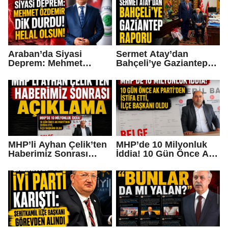
Araban’da Siyasi
Sermet Atay’dan
Deprem: Mehmet
Bahçeli’ye Gaziantep
Özdemir Dik Durdu!
Raporu
Helal Olsun!
MHP’li Ayhan Çelik’ten
MHP’de 10 Milyonluk
Haberimiz Sonrası
İddia! 10 Gün Önce AK
Açıklama
Parti’den İstifa Etti, İlçe
Başkanı Oldu