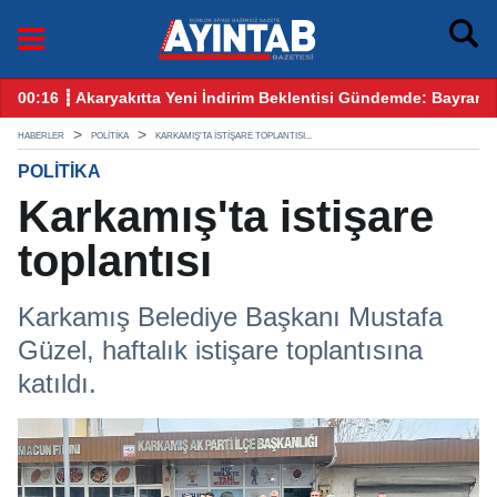
Gündemde: Bayram Öncesi Gözler Benzin ve Motorinde
12:25 ┋ CHP Gaziantep Karıştı: Ankara’dan Gelen Ku
HABERLER
POLITIKA
KARKAMIŞ'TA ISTIŞARE TOPLANTISI...
POLITIKA
Karkamış'ta istişare
toplantısı
Karkamış Belediye Başkanı Mustafa
Güzel, haftalık istişare toplantısına
katıldı.