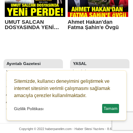
UMUT SALCAN
Ahmet Hakan'dan
DOSYASINDA YENİ
Fatma Şahin'e Övgü
PERDE!
Ayıntab Gazetesi
YASAL
YAZARLAR
İLETIŞIM
SON DAKİKA
KÜNYE
Sitemizde, kullanıcı deneyimini geliştirmek ve
GALERİLER
YAYIN İLKELERI
internet sitesinin verimli çalışmasını sağlamak
AYINTAB TV
KURALLAR
amacıyla çerezler kullanılmaktadır.
ANKETLER
GIZLILIK
Tamam
Gizlilik Politikası
GAZETELER
KULLANICI SÖZLEŞMESI
VERI POLITIKASI
Copyright © 2022 haberpanelim.com -
Haber Sitesi Yazılımı - 8.6.0