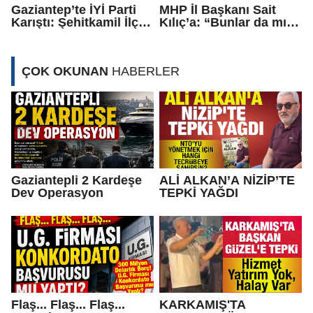
Gaziantep’te İYİ Parti
MHP İl Başkanı Sait
Karıştı: Şehitkamil İlçe
Kılıç’a: “Bunlar da mı
Başkanı Görevden
Yalan?”
Alındı
ÇOK OKUNAN
HABERLER
Gaziantepli 2 Kardeşe
ALİ ALKAN’A NİZİP’TE
Dev Operasyon
TEPKİ YAĞDI
Flaş... Flaş... Flaş...
KARKAMIŞ'TA