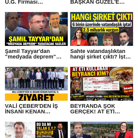
U.G. Firması
BAŞKAN GÜZEL'E
Konkordato Başvurusu
TEPKİ... Hizmet Yatırım
mu yaptı?
Yok, Halay Var
Şamil Tayyar'dan
Sahte vatandaşlıktan
"medyada deprem"
hangi şirket çıktı? İşte
yaratacak sözler
Operasyonda Adı
Geçen Gaziantepli İş
İnsanları
VALİ ÇEBER'DEN İŞ
BEYRANDA ŞOK
İNSANI KENAN
GERÇEK! AT ETİ
KARTAL'A ZİYARET
KULLANAN BEYRANCI
KİM?