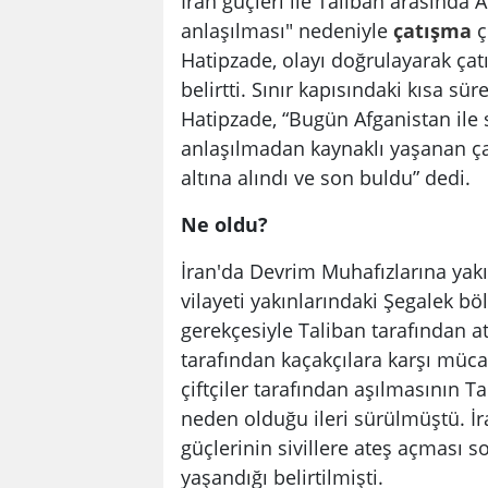
İran güçleri ile Taliban arasında 
anlaşılması" nedeniyle
çatışma
ç
Hatipzade, olayı doğrulayarak ça
belirtti. Sınır kapısındaki kısa s
Hatipzade, “Bugün Afganistan ile s
anlaşılmadan kaynaklı yaşanan çatı
altına alındı ve son buldu” dedi.
Ne oldu?
İran'da Devrim Muhafızlarına yak
vilayeti yakınlarındaki Şegalek böl
gerekçesiyle Taliban tarafından at
tarafından kaçakçılara karşı mücad
çiftçiler tarafından aşılmasının T
neden olduğu ileri sürülmüştü. İran
güçlerinin sivillere ateş açması so
yaşandığı belirtilmişti.