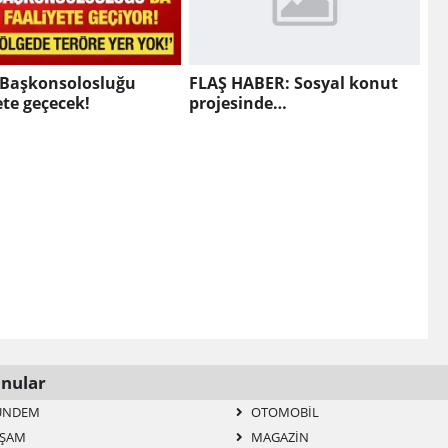
 Başkonsolosluğu
FLAŞ HABER: Sosyal konut
ete geçecek!
projesinde
DOLANDIRICILARA DİKKAT!
nular
ÜNDEM
OTOMOBIL
ŞAM
MAGAZIN