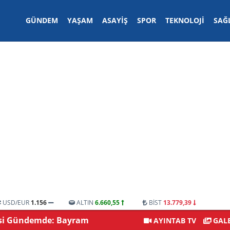
GÜNDEM
YAŞAM
ASAYIŞ
SPOR
TEKNOLOJI
SAĞ
USD/EUR
1.156
ALTIN
6.660,55
BİST
13.779,39
Gelen Kulis Bilgileri
Gaziantep’te Dikkat Çeken 
AYINTAB TV
GALE