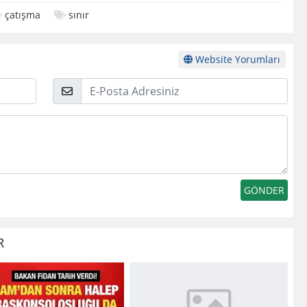
çatışma
sınır
Website Yorumları
E-
Posta
R