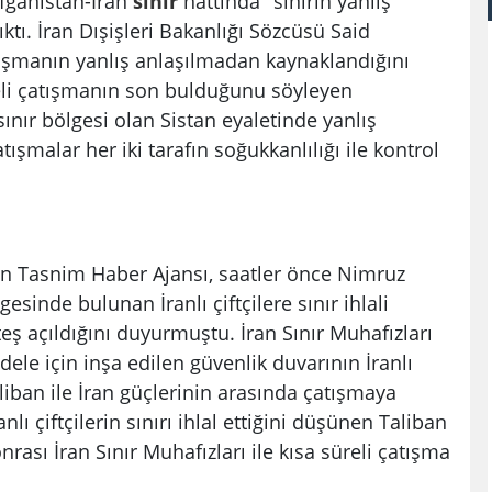
Afganistan-İran
sınır
hattında "sınırın yanlış
ıktı. İran Dışişleri Bakanlığı Sözcüsü Said
tışmanın yanlış anlaşılmadan kaynaklandığını
üreli çatışmanın son bulduğunu söyleyen
ınır bölgesi olan Sistan eyaletinde yanlış
şmalar her iki tarafın soğukkanlılığı ile kontrol
ın Tasnim Haber Ajansı, saatler önce Nimruz
gesinde bulunan İranlı çiftçilere sınır ihlali
eş açıldığını duyurmuştu. İran Sınır Muhafızları
ele için inşa edilen güvenlik duvarının İranlı
aliban ile İran güçlerinin arasında çatışmaya
lı çiftçilerin sınırı ihlal ettiğini düşünen Taliban
nrası İran Sınır Muhafızları ile kısa süreli çatışma