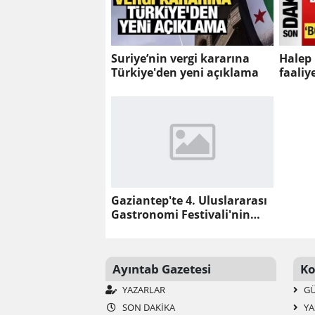
Suriye’nin vergi kararına
Halep
Türkiye'den yeni açıklama
faaliy
Gaziantep'te 4. Uluslararası
Gastronomi Festivali'nin
açılışı yapıldı
Ayıntab Gazetesi
Ko
YAZARLAR
G
SON DAKIKA
YA