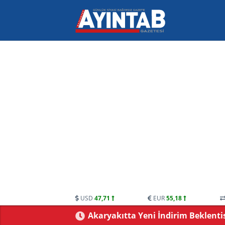
USD
47,71
EUR
55,18
ündemde: Bayram
CHP Gaziantep Karıştı: Ankara’dan 