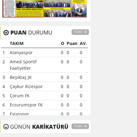
PUAN
DURUMU
TÜMÜ
TAKIM
O
Puan
AV.
1
Alanyaspor
0
0
0
2
Amed Sportif
0
0
0
Faaliyetler
3
Beşiktaş JK
0
0
0
4
Çaykur Rizespor
0
0
0
5
Çorum FK
0
0
0
6
Erzurumspor FK
0
0
0
7
Eyüpspor
0
0
0
8
Fenerbahçe
0
0
0
GÜNÜN
KARİKATÜRÜ
TÜMÜ
9
Galatasaray
0
0
0