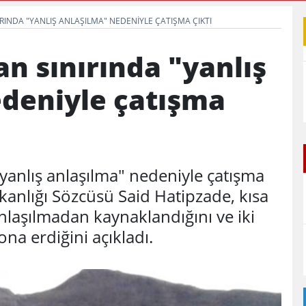
iyor mu?
Edildi
RINDA "YANLIŞ ANLAŞILMA" NEDENIYLE ÇATIŞMA ÇIKTI
an sınırında "yanlış
edeniyle çatışma
"yanlış anlaşılma" nedeniyle çatışma
Bakanlığı Sözcüsü Said Hatipzade, kısa
nlaşılmadan kaynaklandığını ve iki
sona erdiğini açıkladı.