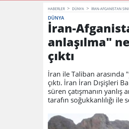
Gündem Yarattı! Vakkas Acar Gid
HABERLER
DÜNYA
İRAN-AFGANISTAN SINI
DÜNYA
İran-Afganist
anlaşılma" n
çıktı
İran ile Taliban arasında 
çıktı. İran İran Dışişleri 
süren çatışmanın yanlış a
tarafın soğukkanlılığı ile 