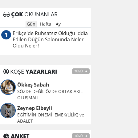
Hamlesi
ÇOK
OKUNANLAR
Gün
Hafta
Ay
Erikçe'de Ruhsatsız Olduğu İddia
1
Edilen Düğün Salonunda Neler
Oldu Neler!
KÖŞE
YAZARLARI
TÜMÜ
Ökkeş Sabah
SÖZDE DEĞİL ÖZDE ORTAK AKIL
OLUŞMALI
Zeynep Elbeyli
EĞİTİMİN ÖNEMİ EMEK(LİLİK) ve
ADALET
ANKET
TÜMÜ