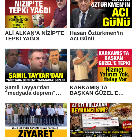
ALİ ALKAN’A NİZİP’TE
Hasan Öztürkmen’in
TEPKİ YAĞDI
Acı Günü
Şamil Tayyar'dan
KARKAMIŞ'TA
"medyada deprem"
BAŞKAN GÜZEL'E
yaratacak sözler
TEPKİ... Hizmet Yatırım
Yok, Halay Var