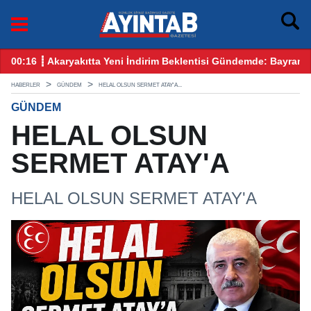
emde: Bayram Öncesi Gözler Benzin ve Motorinde
12:25 ┋ CHP Gaziantep Karıştı: Ankara’dan Gelen Kulis 
HABERLER
GÜNDEM
HELAL OLSUN SERMET ATAY'A...
GÜNDEM
HELAL OLSUN
SERMET ATAY'A
HELAL OLSUN SERMET ATAY'A