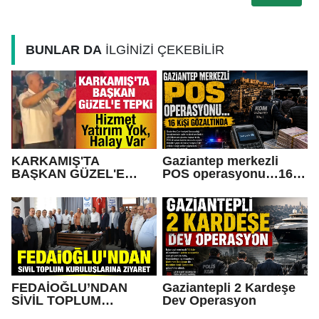
BUNLAR DA
İLGİNİZİ ÇEKEBİLİR
KARKAMIŞ'TA
Gaziantep merkezli
BAŞKAN GÜZEL'E
POS operasyonu…16
TEPKİ... Hizmet Yatırım
kişi gözaltında
Yok, Halay Var
FEDAİOĞLU’NDAN
Gaziantepli 2 Kardeşe
SİVİL TOPLUM
Dev Operasyon
KURULUŞLARINA