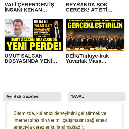
VALİ ÇEBER'DEN İŞ
BEYRANDA ŞOK
İNSANI KENAN
GERÇEK! AT ETİ
KARTAL'A ZİYARET
KULLANAN BEYRANCI
KİM?
UMUT SALCAN
DEİK/Türkiye-Irak
DOSYASINDA YENİ
Yuvarlak Masa
PERDE!
Toplantısı Ankara’da
Gerçekleştirildi
Ayıntab Gazetesi
YASAL
YAZARLAR
İLETIŞIM
SON DAKİKA
KÜNYE
Sitemizde, kullanıcı deneyimini geliştirmek ve
GALERİLER
YAYIN İLKELERI
internet sitesinin verimli çalışmasını sağlamak
AYINTAB TV
KURALLAR
amacıyla çerezler kullanılmaktadır.