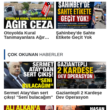
ZİYARET
Otoyolda Kural
Şahinbey'de Sahte
Tanımayanlara Ağır
Etikete Geçit Yok
Ceza
ÇOK OKUNAN
HABERLER
Sermet Atay’dan sert
Gaziantepli 2 Kardeşe
çıkış! ''Seni bulacağım''
Dev Operasyon