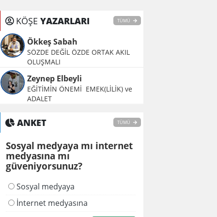
KÖŞE
YAZARLARI
TÜMÜ
Ökkeş Sabah
SÖZDE DEĞİL ÖZDE ORTAK AKIL
OLUŞMALI
Zeynep Elbeyli
EĞİTİMİN ÖNEMİ EMEK(LİLİK) ve
ADALET
ANKET
TÜMÜ
Sosyal medyaya mı internet
medyasına mı
güveniyorsunuz?
Sosyal medyaya
İnternet medyasına