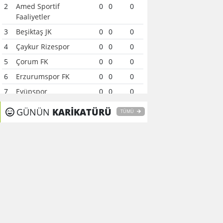
2
Amed Sportif
0
0
0
Faaliyetler
3
Beşiktaş JK
0
0
0
4
Çaykur Rizespor
0
0
0
5
Çorum FK
0
0
0
6
Erzurumspor FK
0
0
0
7
Eyüpspor
0
0
0
8
Fenerbahçe
0
0
0
GÜNÜN
KARİKATÜRÜ
TÜMÜ
9
Galatasaray
0
0
0
10
Gaziantep FK
0
0
0
11
Gençlerbirliği
0
0
0
12
Göztepe
0
0
0
13
Başakşehir FK
0
0
0
14
Kasımpaşa
0
0
0
15
Kocaelispor
0
0
0