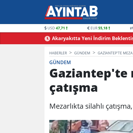
USD
47,71
EUR
55,18
ündemde: Bayram
CHP Gaziantep Karıştı: Ankara’dan 
Gündem Yarattı! Vakkas Acar Gid
HABERLER
GÜNDEM
GAZIANTEP'TE MEZAR
GÜNDEM
Gaziantep'te 
çatışma
Mezarlıkta silahlı çatışma