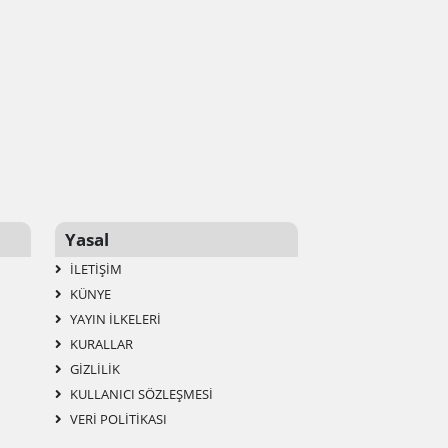
Yasal
İLETIŞIM
KÜNYE
YAYIN İLKELERI
KURALLAR
GIZLILIK
KULLANICI SÖZLEŞMESI
VERI POLITIKASI