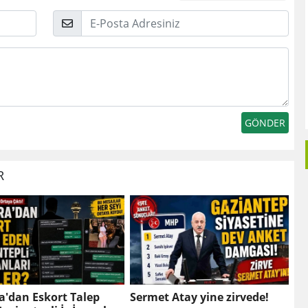
E-
Posta
R
a'dan Eskort Talep
Sermet Atay yine zirvede!