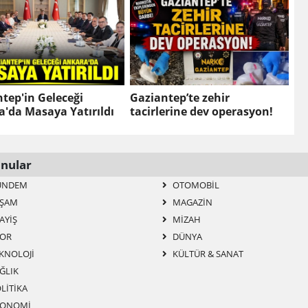
tep'in Geleceği
Gaziantep’te zehir
'da Masaya Yatırıldı
tacirlerine dev operasyon!
nular
ÜNDEM
OTOMOBIL
ŞAM
MAGAZIN
AYIŞ
MIZAH
OR
DÜNYA
KNOLOJI
KÜLTÜR & SANAT
ĞLIK
LITIKA
ONOMI