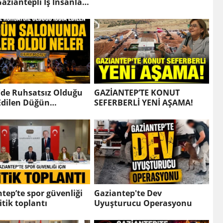
aziantepli İş İnsanları
r?
'de Ruhsatsız Olduğu
GAZİANTEP’TE KONUT
Edilen Düğün
SEFERBERLİ YENİ AŞAMA!
unda Neler Oldu Neler!
tep’te spor güvenliği
Gaziantep'te Dev
ritik toplantı
Uyuşturucu Operasyonu