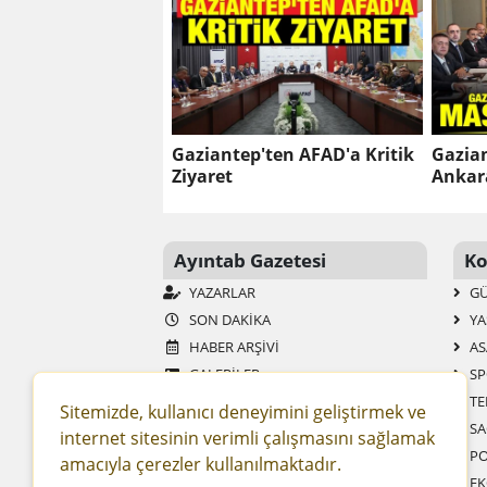
Gaziantep'ten AFAD'a Kritik
Gazian
Ziyaret
Ankara
Ayıntab Gazetesi
Ko
YAZARLAR
G
SON DAKIKA
YA
HABER ARŞIVI
AS
GALERİLER
SP
AYINTAB TV
TE
Sitemizde, kullanıcı deneyimini geliştirmek ve
ANKETLER
SA
internet sitesinin verimli çalışmasını sağlamak
MOBIL SITE
PO
amacıyla çerezler kullanılmaktadır.
RSS
EK