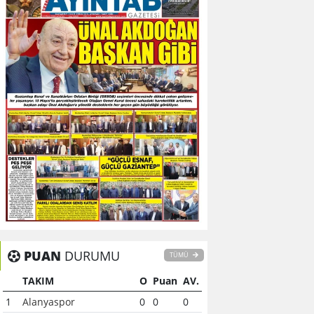
PUAN
DURUMU
TÜMÜ
TAKIM
O
Puan
AV.
1
Alanyaspor
0
0
0