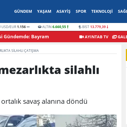
GÜNDEM
YAŞAM
ASAYIŞ
SPOR
TEKNOLOJI
SAĞ
USD/EUR
1.156
ALTIN
6.660,55
BİST
13.779,39
Gelen Kulis Bilgileri
Gaziantep’te Dikkat Çeken 
AYINTAB TV
GALE
iyor mu?
Edildi
LIKTA SILAHLI ÇATIŞMA
mezarlıkta silahlı
, ortalık savaş alanına döndü