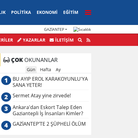
LIK
POLITIKA
EKONOMI
EĞITIM
GAZIANTEP
Olay: Yüklü Para Zabıtaya Teslim
CHP’de Kılıçdaroğlu D
RİLER
YAZARLAR
İLETIŞIM
Hamlesi
ÇOK
OKUNANLAR
Gün
Hafta
Ay
BU AYIP EROL KARAKOYUNLU'YA
1
SANA YETER!
Sermet Atay yine zirvede!
2
Ankara'dan Eskort Talep Eden
3
Gaziantepli İş İnsanları Kimler?
GAZİANTEP’TE 2 ŞÜPHELİ ÖLÜM
4