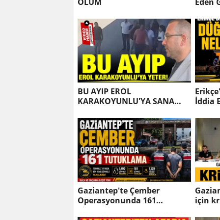
ÖLÜM
Eden G
Kimle
BU AYIP EROL
Erikçe
KARAKOYUNLU'YA SANA
İddia 
YETER!
Salon
Gaziantep'te Çember
Gazian
Operasyonunda 161
için k
Tutuklama