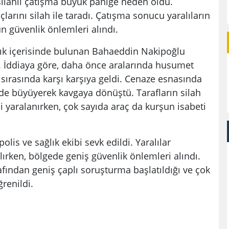
silahlı çatışma büyük paniğe neden oldu.
açlarını silah ile taradı. Çatışma sonucu yaralıların
n güvenlik önlemleri alındı.
rlık içerisinde bulunan Bahaeddin Nakipoğlu
 İddiaya göre, daha önce aralarında husumet
i sırasında karşı karşıya geldi. Cenaze esnasında
de büyüyerek kavgaya dönüştü. Tarafların silah
şi yaralanırken, çok sayıda araç da kurşun isabeti
lis ve sağlık ekibi sevk edildi. Yaralılar
lırken, bölgede geniş güvenlik önlemleri alındı.
afından geniş çaplı soruşturma başlatıldığı ve çok
ğrenildi.