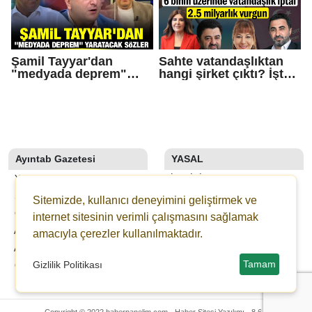
Şamil Tayyar'dan
Sahte vatandaşlıktan
"medyada deprem"
hangi şirket çıktı? İşte
yaratacak sözler
Operasyonda Adı
Geçen Gaziantepli İş
İnsanları
Ayıntab Gazetesi
YASAL
YAZARLAR
İLETIŞIM
SON DAKİKA
KÜNYE
Sitemizde, kullanıcı deneyimini geliştirmek ve
GALERİLER
YAYIN İLKELERI
internet sitesinin verimli çalışmasını sağlamak
AYINTAB TV
KURALLAR
amacıyla çerezler kullanılmaktadır.
ANKETLER
GIZLILIK
Tamam
Gizlilik Politikası
GAZETELER
KULLANICI SÖZLEŞMESI
VERI POLITIKASI
Copyright © 2022 haberpanelim.com -
Haber Sitesi Yazılımı - 8.6.0