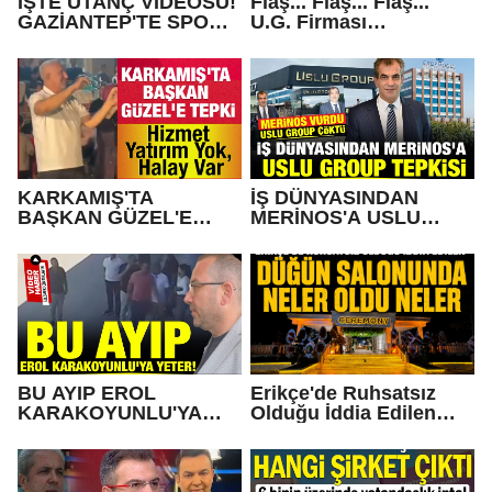
İŞTE UTANÇ VİDEOSU!
Flaş... Flaş... Flaş...
GAZİANTEP'TE SPOR
U.G. Firması
KİMLERE EMANET!
Konkordato Başvurusu
mu yaptı?
KARKAMIŞ'TA
İŞ DÜNYASINDAN
BAŞKAN GÜZEL'E
MERİNOS'A USLU
TEPKİ... Hizmet Yatırım
GROUP TEPKİSİ
Yok, Halay Var
BU AYIP EROL
Erikçe'de Ruhsatsız
KARAKOYUNLU'YA
Olduğu İddia Edilen
SANA YETER!
Düğün Salonunda Neler
Oldu Neler!