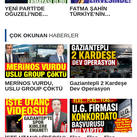
YENİ PARTİ’DE
FATMA ŞAHİN
OĞUZELİ’NDE
TÜRKİYE’NİN
KURUCU İLÇE
ZİRVESİNDE!
BAŞKANI MEHMET
ERMAYASI OLDU
ÇOK OKUNAN
HABERLER
MERİNOS VURDU,
Gaziantepli 2 Kardeşe
USLU GROUP ÇÖKTÜ
Dev Operasyon