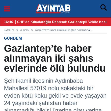
esin İhraç Hamlesi
09:25 ┋ Akaryakıta zam geldi, indirim geliyor! 21 Mayıs benzin m
17
HABERLER
GÜNDEM
GAZIANTEP’TE HABER ALINMAYAN IKI ŞAHIS EVLERINDE �...
GÜNDEM
Gaziantep’te haber
alınmayan iki şahıs
evlerinde ölü bulundu
Şehitkamil ilçesinin Aydınbaba
Mahallesi 57019 nolu sokaktaki bir
evden kötü koku geldi ve evde yaşayan
24 yaşındaki şahıstan haber
alınamadığı bilgisi üzerine olay yerine