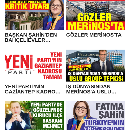
BAŞKAN ŞAHİN'DEN
GÖZLER MERİNOS'TA
BAHÇELİEVLER
PROJESİ İÇİN KRİTİK
UYARI
YENİ PARTİ’NİN
İŞ DÜNYASINDAN
GAZİANTEP KADROSU
MERİNOS'A USLU
TAMAM
GROUP TEPKİSİ