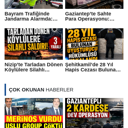
Bayram Trafiğinde
Gaziantep’te Sahte
Jandarma Alarmda:
Para Operasyonu:
Otobüslerde Sıkı
Milyonluk Vurgun
Denetim
Ortaya Çıktı
Nizip’te Tarladan Dönen
Şehitkamil’de 28 Yıl
Köylülere Silahlı
Hapis Cezası Bulunan
Saldırı: 3 Yaralı
Uyuşturucu Hükümlüsü
Yakalandı
ÇOK OKUNAN
HABERLER