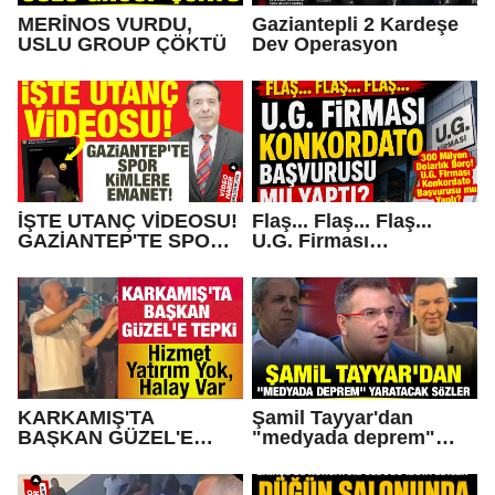
MERİNOS VURDU,
Gaziantepli 2 Kardeşe
USLU GROUP ÇÖKTÜ
Dev Operasyon
İŞTE UTANÇ VİDEOSU!
Flaş... Flaş... Flaş...
GAZİANTEP'TE SPOR
U.G. Firması
KİMLERE EMANET!
Konkordato Başvurusu
mu yaptı?
KARKAMIŞ'TA
Şamil Tayyar'dan
BAŞKAN GÜZEL'E
"medyada deprem"
TEPKİ... Hizmet Yatırım
yaratacak sözler
Yok, Halay Var