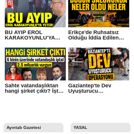
BU AYIP EROL
Erikçe'de Ruhsatsız
KARAKOYUNLU'YA
Olduğu İddia Edilen
SANA YETER!
Düğün Salonunda Neler
Oldu Neler!
Sahte vatandaşlıktan
Gaziantep'te Dev
hangi şirket çıktı? İşte
Uyuşturucu
Operasyonda Adı
Operasyonu
Geçen Gaziantepli İş
İnsanları
Ayıntab Gazetesi
YASAL