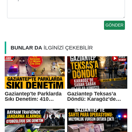
BUNLAR DA
İLGİNİZİ ÇEKEBİLİR
Gaziantep'te Parklarda
Gaziantep Teksas’a
Sıkı Denetim: 410
Döndü: Karagöz’de
Sürücüye 3,2 Milyon
Sabah Sabah Silahlar
Lira Ceza
Konuştu