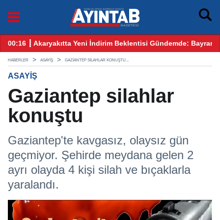
emde: Bayram Öncesi Gözler Benzin ve Motorinde
12:25 ┋ CHP Gaziantep Karıştı: Ankara’dan Gelen Kulis 
HABERLER
ASAYIŞ
GAZIANTEP SILAHLAR KONUŞTU...
ASAYIŞ
Gaziantep silahlar
konuştu
Gaziantep'te kavgasız, olaysız gün
geçmiyor. Şehirde meydana gelen 2
ayrı olayda 4 kişi silah ve bıçaklarla
yaralandı.