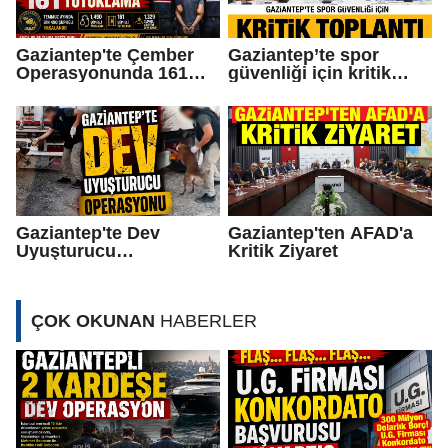
Gaziantep'te Çember
Gaziantep’te spor
Operasyonunda 161
güvenliği için kritik
Tutuklama
toplantı
Gaziantep'te Dev
Gaziantep'ten AFAD'a
Uyuşturucu
Kritik Ziyaret
Operasyonu
ÇOK OKUNAN
HABERLER