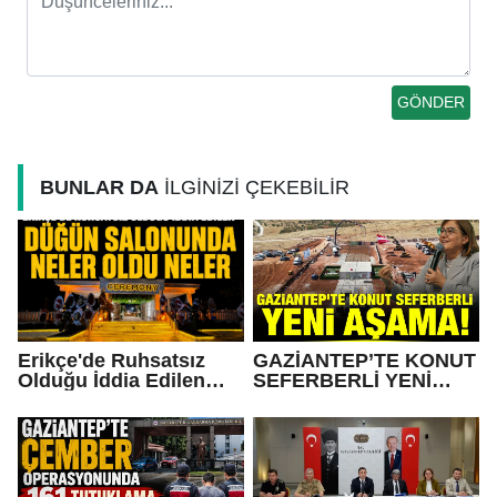
BUNLAR DA
İLGİNİZİ ÇEKEBİLİR
Erikçe'de Ruhsatsız
GAZİANTEP’TE KONUT
Olduğu İddia Edilen
SEFERBERLİ YENİ
Düğün Salonunda Neler
AŞAMA!
Oldu Neler!