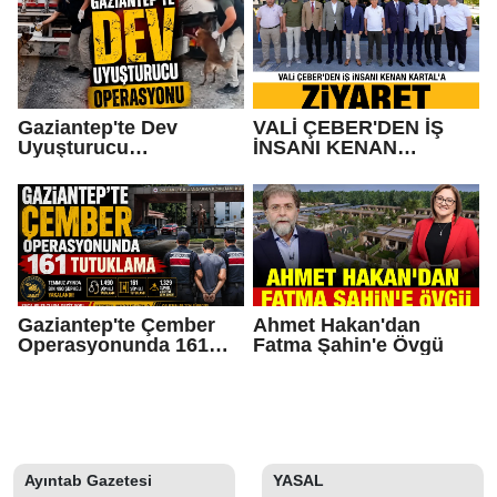
İnsanları
Gaziantep'te Dev
VALİ ÇEBER'DEN İŞ
Uyuşturucu
İNSANI KENAN
Operasyonu
KARTAL'A ZİYARET
Gaziantep'te Çember
Ahmet Hakan'dan
Operasyonunda 161
Fatma Şahin'e Övgü
Tutuklama
Ayıntab Gazetesi
YASAL