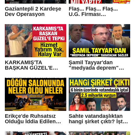
Gaziantepli 2 Kardeşe
Flaş... Flaş... Flaş...
Dev Operasyon
U.G. Firması
Konkordato Başvurusu
mu yaptı?
KARKAMIŞ'TA
Şamil Tayyar'dan
BAŞKAN GÜZEL'E
"medyada deprem"
TEPKİ... Hizmet Yatırım
yaratacak sözler
Yok, Halay Var
Erikçe'de Ruhsatsız
Sahte vatandaşlıktan
Olduğu İddia Edilen
hangi şirket çıktı? İşte
Düğün Salonunda Neler
Operasyonda Adı
Oldu Neler!
Geçen Gaziantepli İş