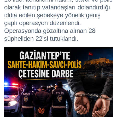
olarak tanıtıp vatandaşları dolandırdığı
iddia edilen şebekeye yönelik geniş
çaplı operasyon düzenlendi.
Operasyonda gözaltına alınan 28
şüpheliden 22’si tutuklandı.