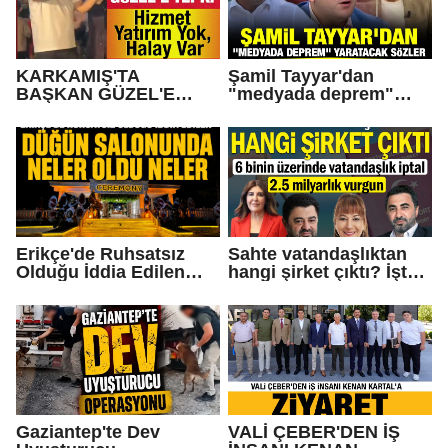
KARKAMIŞ'TA
Şamil Tayyar'dan
BAŞKAN GÜZEL'E
"medyada deprem"
TEPKİ... Hizmet Yatırım
yaratacak sözler
Yok, Halay Var
Erikçe'de Ruhsatsız
Sahte vatandaşlıktan
Olduğu İddia Edilen
hangi şirket çıktı? İşte
Düğün Salonunda Neler
Operasyonda Adı
Oldu Neler!
Geçen Gaziantepli İş
İnsanları
Gaziantep'te Dev
VALİ ÇEBER'DEN İŞ