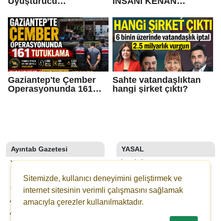
Uyuşturucu
İNSANI KENAN
Operasyonu
KARTAL'A ZİYARET
Gaziantep'te Çember
Sahte vatandaşlıktan
Operasyonunda 161
hangi şirket çıktı?
Tutuklama
Ayıntab Gazetesi
YASAL
YAZARLAR
İLETIŞIM
SON DAKİKA
KÜNYE
Sitemizde, kullanıcı deneyimini geliştirmek ve
GALERİLER
YAYIN İLKELERI
internet sitesinin verimli çalışmasını sağlamak
AYINTAB TV
KURALLAR
amacıyla çerezler kullanılmaktadır.
ANKETLER
GIZLILIK