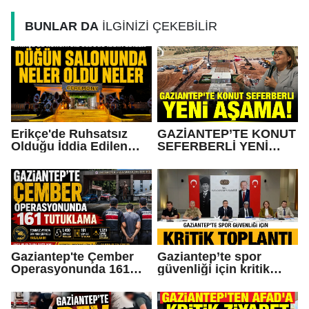
BUNLAR DA
İLGİNİZİ ÇEKEBİLİR
Erikçe'de Ruhsatsız
GAZİANTEP’TE KONUT
Olduğu İddia Edilen
SEFERBERLİ YENİ
Düğün Salonunda Neler
AŞAMA!
Oldu Neler!
Gaziantep'te Çember
Gaziantep’te spor
Operasyonunda 161
güvenliği için kritik
Tutuklama
toplantı