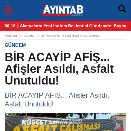
 Bayram Öncesi Gözler Benzin ve Motorinde
12:25 ┋ CHP Gaziantep Karıştı: Ankara’dan Gelen Kulis Bilgi
HABERLER
GÜNDEM
BİR ACAYİP AFİŞ... AFIŞLER ASILDI, ASFALT UNUTUL...
GÜNDEM
BİR ACAYİP AFİŞ...
Afişler Asıldı, Asfalt
Unutuldu!
BİR ACAYİP AFİŞ... Afişler Asıldı,
Asfalt Unutuldu!