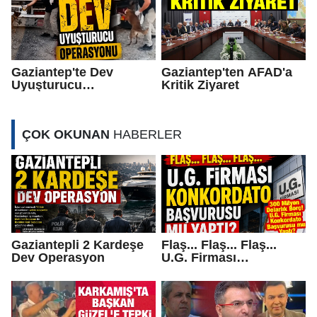
Gaziantep'te Dev
Gaziantep'ten AFAD'a
Uyuşturucu
Kritik Ziyaret
Operasyonu
ÇOK OKUNAN
HABERLER
Gaziantepli 2 Kardeşe
Flaş... Flaş... Flaş...
Dev Operasyon
U.G. Firması
Konkordato Başvurusu
mu yaptı?