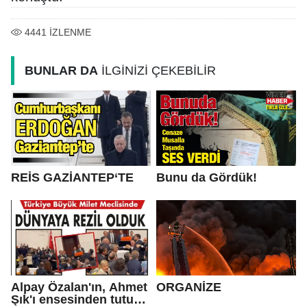
4441
İZLENME
BUNLAR DA
İLGİNİZİ ÇEKEBİLİR
REİS GAZİANTEP‘TE
Bunu da Gördük!
Alpay Özalan'ın, Ahmet
ORGANİZE
Şık'ı ensesinden tutup