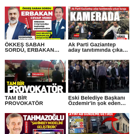
fırlattığı anlar!
ÖKKEŞ SABAH
Ak Parti Gaziantep
SORDU, ERBAKAN
aday tanıtımında çıkan
CEVAP VERDİ
kavga kamerada
TAM BİR
Eski Belediye Başkanı
PROVOKATÖR
Özdemir'in şok eden
görüntüleri