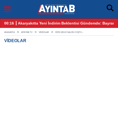
00:16 ┋ Akaryakıtta Yeni İndirim Beklentisi Gündemde: Bayram
12
ANASAYFA
AYINTAB TV
VİDEOLAR
REIS GELDI SALON COŞTU...
VİDEOLAR