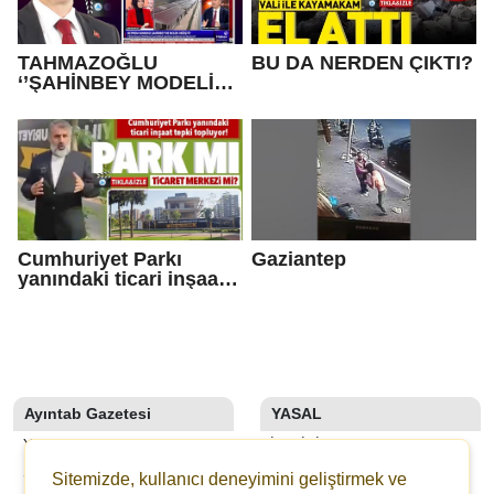
TAHMAZOĞLU
BU DA NERDEN ÇIKTI?
‘’ŞAHİNBEY MODELİNİ
GELİŞTİRDİK’’
Cumhuriyet Parkı
Gaziantep
yanındaki ticari inşaat
tepki topluyor! PARK
MI, TİCARET MERKEZİ
Mİ?
Ayıntab Gazetesi
YASAL
YAZARLAR
İLETIŞIM
SON DAKİKA
KÜNYE
Sitemizde, kullanıcı deneyimini geliştirmek ve