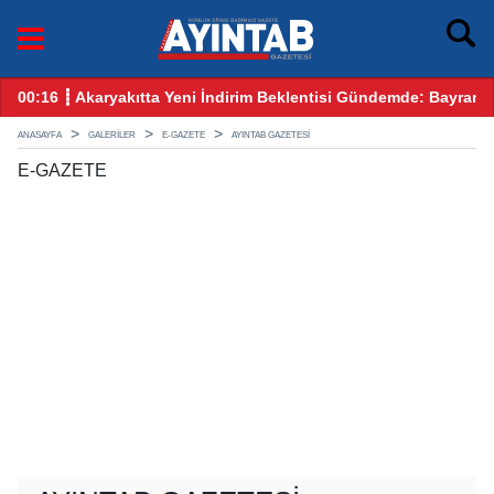
00:16 ┋ Akaryakıtta Yeni İndirim Beklentisi Gündemde: Bayram
12
ANASAYFA
GALERİLER
E-GAZETE
AYINTAB GAZETESİ
E-GAZETE